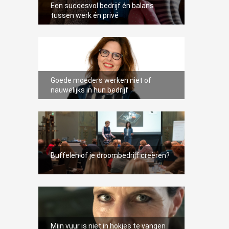
Een succesvol bedrijf én balans
tussen werk én privé
Goede moeders werken niet of
nauwelijks in hun bedrijf
Buffelen of je droombedrijf creëren?
Mijn vuur is niet in hokjes te vangen