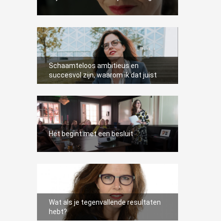
Schaamteloos ambitieus en
succesvol zijn, waarom ik dat juist
vrouwelijke ondernemers zo
toewens
Het begint met een besluit
Wat als je tegenvallende resultaten
hebt?