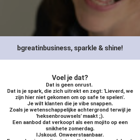
s kan de
e niet
oneren.
ieken
ische
bgreatinbusiness, sparkle & shine!
s worden
kt om
em
tie te
Voel je dat?
elen over
Dat is geen onrust.
drag van
Dat is je spark, die zich uitrekt en zegt: 'Lieverd, we
zoeker op
zijn hier niet gekomen om op safe te spelen'.
site.
Je wilt klanten die je vibe snappen.
Zoals je wetenschappelijke achtergrond terwijl je
ing
'heksenbrouwsels' maakt ;).
Een aanbod dat verkoopt als een mojito op een
ingcookies
snikhete zomerdag.
 gebruikt
IJskoud. Onweerstaanbaar.
oekers te