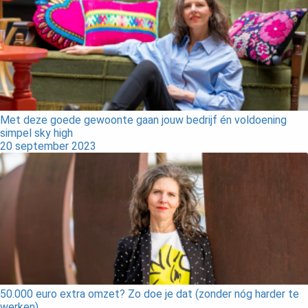
Met deze goede gewoonte gaan jouw bedrijf én voldoening
simpel sky high
20 september 2023
50.000 euro extra omzet? Zo doe je dat (zonder nóg harder te
werken)