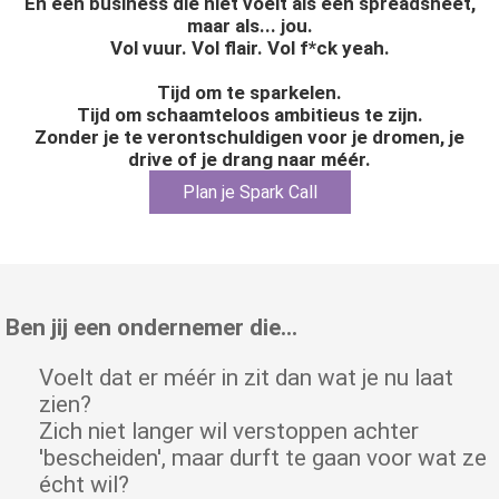
En een business die niet voelt als een spreadsheet,
 op de
maar als... jou.
e. Hierdoor
Vol vuur. Vol flair. Vol f*ck yeah.
 website-
Tijd om te sparkelen.
ren
Tijd om schaamteloos ambitieus te zijn.
nte
Zonder je te verontschuldigen voor je dromen, je
enties
drive of je drang naar méér.
gebaseerd
Plan je Spark Call
 gedrag van
ezoeker.
uren
Ben jij een ondernemer die…
Voelt dat er méér in zit dan wat je nu laat
zien?
Zich niet langer wil verstoppen achter
'bescheiden', maar durft te gaan voor wat ze
écht wil?