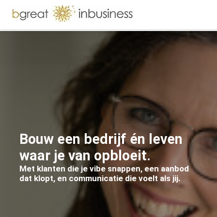
ngen
formatie
oneel
onele
Bouw een bedrijf én leven
s zijn
waar je van opbloeit.
kelijk om
bsite te
Met klanten die je vibe snappen, een aanbod
ken. Ze
dat klopt, en communicatie die voelt als jij.
 gebruikt
asisfuncties
der deze