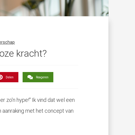
erschap
loze kracht?
Delen
Reageren
r zo'n hype!" Ik vind dat wel een
in aanraking met het concept van