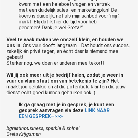
kwam met een heleboel vragen en vertrek
met een duidelijk sales- en marketingplan! De
koers is duidelijk, net als mijn aanbod voor ‘mijn’
markt. Blij dat ik hier de tijd voor heb
genomen! Dank je wel Greta!”
Veel te vaak maken we onszelf klein, en houden we
ons in.
Ons vuur dooft langzaam… Dat houdt ons succes,
zakelijk én privé tegen, en écht daar is niemand mee
gebaat!
Sterker nog, we doen er anderen mee tekort!
Wil jij ook meer uit je bedrijf halen, zodat je weer in
vuur en vlam staat om van betekenis te zijn?
Het
maakt jou gelukkig en al die potentiële klanten die jouw
dienst echt goed kunnen gebruiken ook :).
Ik ga graag met je in gesprek, je kunt een
gesprek aanvragen via deze
LINK NAAR
EEN GESPREK—>>>
bgreatinbusiness, sparkle & shine!
Greta Krijgsman