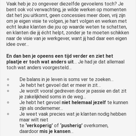
Vaak heb je zo ongeveer diezelfde gevoelens toch? Je
bent ook vol verwachting, je wilde werken op momenten
dat het jou uitkomt, geen concessies meer doen, vrij zijn
om je eigen visie te volgen, je hart volgen en werken met
echt leuke klanten die jou op waarde weten te schatten,
en klanten die jij écht helpt, zonder je te moeten schikken
naar de visie van je werkgever, want jij had daar een eigen
idee over…
En dan ben je opeens een tijd verder en ziet het
plaatje er toch wat anders uit
… Je had je dat allemaal
toch wat anders voorgesteld…
De balans in je leven is soms ver te zoeken…
Je hebt het gevoel dat er meer in zit…
Je wordt vooral gedreven door je passie en dat zit
je zakelijkheid soms in de weg…
Je hebt het gevoel
niet helemaal jezelf
te kunnen
zijn als ondernemer…
Je weet vaak precies wat je klanten nodig hebben
maar wilt niet
te
‘verkoperig’
of
‘pusherig’
overkomen,
daardoor
mis je kansen
…