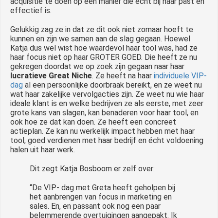
acquisitie te doen op een manier die echt bij haar past en
effectief is.
Gelukkig zag ze in dat ze dit ook niet zomaar hoeft te
kunnen en zijn we samen aan de slag gegaan. Hoewel
Katja dus wel wist hoe waardevol haar tool was, had ze
haar focus niet op haar GROTER GOED. Die heeft ze nu
gekregen doordat we op zoek zijn gegaan naar haar
lucratieve Great Niche
. Ze heeft na haar
individuele VIP-
dag
al een persoonlijke doorbraak bereikt, en ze weet nu
wat haar zakelijke vervolgacties zijn. Ze weet nu wie haar
ideale klant is en welke bedrijven ze als eerste, met zeer
grote kans van slagen, kan benaderen voor haar tool, en
ook hoe ze dat kan doen. Ze heeft een concreet
actieplan. Ze kan nu werkelijk impact hebben met haar
tool, goed verdienen met haar bedrijf en écht voldoening
halen uit haar werk.
Dit zegt Katja Bosboom er zelf over:
“De VIP- dag met Greta heeft geholpen bij
het aanbrengen van focus in marketing en
sales. En, en passant ook nog een paar
belemmerende overtuigingen aangepakt. Ik