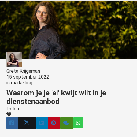
s kan de
e niet
oneren.
ieken
ische
s worden
kt om
em
tie te
Greta Krijgsman
elen over
15 september 2022
in
marketing
drag van
zoeker op
Waarom je je 'ei' kwijt wilt in je
site.
dienstenaanbod
Delen
ing
ingcookies
 gebruikt
oekers te