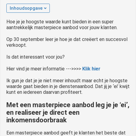
 op de
Inhoudsopgave
e. Hierdoor
 website-
Hoe je je hoogste waarde kunt bieden in een super
aantrekkelijk masterpiece aanbod voor jouw klanten.
ren
nte
Op 30 september leer je hoe je dat creëert en succesvol
enties
verkoopt.
gebaseerd
 gedrag van
Is dat interessant voor jou?
ezoeker.
Hier vind je meer informatie --->>>>
Klik hier
Ik gun je dat je je niet meer inhoudt maar echt je hoogste
uren
waarde gaat bieden in je dienstenaanbod. Dat jij je ‘ei’ kwijt
kunt en iedereen daarvan profiteert.
Met een masterpiece aanbod leg je je ‘ei’,
en realiseer je direct een
inkomensdoorbraak
Een masterpiece aanbod geeft je klanten het beste dat