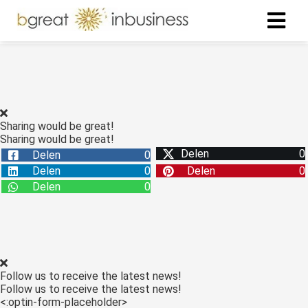
ngen
formatie
Sharing would be great!
Sharing would be great!
Delen
0
Delen
0
oneel
Delen
0
Delen
0
onele
Delen
0
s zijn
kelijk om
bsite te
ken. Ze
 gebruikt
Follow us to receive the latest news!
asisfuncties
Follow us to receive the latest news!
der deze
<:optin-form-placeholder>