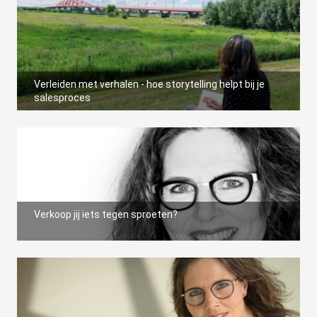
 op de
e. Hierdoor
 website-
ren
nte
Verleiden met verhalen - hoe storytelling helpt bij je
enties
salesproces
gebaseerd
 gedrag van
ezoeker.
uren
Verkoop jij iets tegen sproeten?