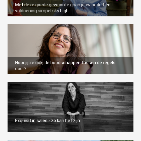
s kan de
Met deze goede gewoonte gaan jouw bedrijf én
e niet
voldoening simpel sky high
oneren.
ieken
ische
s worden
kt om
Hoor jij ze ook, de boodschappen tussen de regels
em
door?
tie te
elen over
drag van
zoeker op
site.
ing
Exquisit in sales - zo kan het zijn
ingcookies
 gebruikt
oekers te