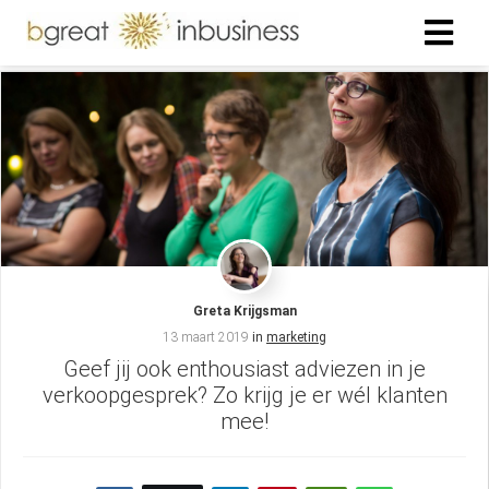
ngen
formatie
neel
nele
Greta Krijgsman
zijn
13 maart 2019
in
marketing
elijk om
Geef jij ook enthousiast adviezen in je
ite te
verkoopgesprek? Zo krijg je er wél klanten
en. Ze
mee!
gebruikt
isfuncties
er deze