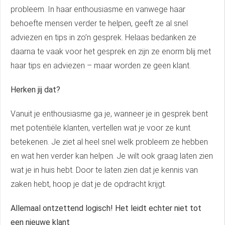
. Hierdoor
probleem. In haar enthousiasme en vanwege haar
website-
behoefte mensen verder te helpen, geeft ze al snel
n relevante
adviezen en tips in zo’n gesprek. Helaas bedanken ze
ties tonen
daarna te vaak voor het gesprek en zijn ze enorm blij met
rd op het
haar tips en adviezen – maar worden ze geen klant.
van deze
r.
Herken jij dat?
Vanuit je enthousiasme ga je, wanneer je in gesprek bent
uren
met potentiële klanten, vertellen wat je voor ze kunt
betekenen. Je ziet al heel snel welk probleem ze hebben
en wat hen verder kan helpen. Je wilt ook graag laten zien
wat je in huis hebt. Door te laten zien dat je kennis van
zaken hebt, hoop je dat je de opdracht krijgt.
Allemaal ontzettend logisch! Het leidt echter niet tot
een nieuwe klant