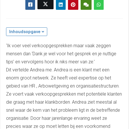
 kan de
niet
eren.
eken
Inhoudsopgave
sche cookies
gebruikt
‘Ik voer veel verkoopgesprekken maar vaak zeggen
niem
mensen dan ‘Dank je wel voor het gesprek en je nuttige
ie te
tips’ en vervolgens hoor ik niks meer van ze.’
len over
Dit vertelde Andrea me. Andrea is een klant met een
rag van een
enorm groot netwerk. Ze heeft veel expertise op het
r op de
gebied van HR , Arbowetgeving en organisatiestructuren.
Ze voert vaak verkoopgesprekken met potentiële klanten
ng
die graag met haar klankborden. Andrea ziet meestal al
ngcookies
snel waar de kern van het probleem ligt in de betreffende
gebruikt
organisatie. Door haar jarenlange ervaring weet ze
ekers te
precies waar ze op moet letten bij een voorkomend
op de