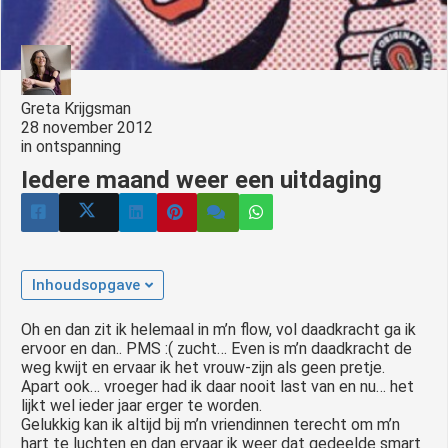
Greta Krijgsman
28 november 2012
in
ontspanning
Iedere maand weer een uitdaging
Inhoudsopgave
Oh en dan zit ik helemaal in m’n flow, vol daadkracht ga ik
ervoor en dan.. PMS :( zucht… Even is m’n daadkracht de
weg kwijt en ervaar ik het vrouw-zijn als geen pretje.
Apart ook… vroeger had ik daar nooit last van en nu… het
lijkt wel ieder jaar erger te worden.
Gelukkig kan ik altijd bij m’n vriendinnen terecht om m’n
hart te luchten en dan ervaar ik weer dat gedeelde smart