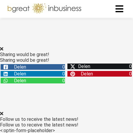
ngen
formatie
Sharing would be great!
Sharing would be great!
Delen
0
Delen
0
oneel
Delen
0
Delen
0
onele
Delen
0
s zijn
kelijk om
bsite te
ken. Ze
 gebruikt
Follow us to receive the latest news!
asisfuncties
Follow us to receive the latest news!
der deze
<:optin-form-placeholder>