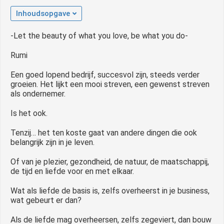
 op de
Inhoudsopgave
e. Hierdoor
 website-
-Let the beauty of what you love, be what you do-
ren
Rumi
nte
enties
Een goed lopend bedrijf, succesvol zijn, steeds verder
gebaseerd
groeien. Het lijkt een mooi streven, een gewenst streven
 gedrag van
als ondernemer.
ezoeker.
Is het ook.
Tenzij… het ten koste gaat van andere dingen die ook
uren
belangrijk zijn in je leven.
Of van je plezier, gezondheid, de natuur, de maatschappij,
de tijd en liefde voor en met elkaar.
Wat als liefde de basis is, zelfs overheerst in je business,
wat gebeurt er dan?
Als de liefde mag overheersen, zelfs zegeviert, dan bouw