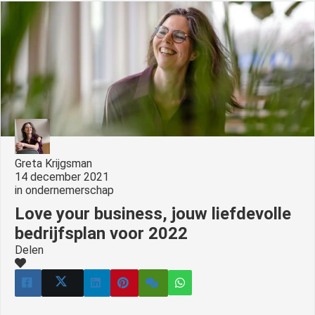
s kan de
e niet
oneren.
ieken
ische
s worden
kt om
em
tie te
Greta Krijgsman
elen over
14 december 2021
in
ondernemerschap
drag van
zoeker op
Love your business, jouw liefdevolle
site.
bedrijfsplan voor 2022
Delen
ing
ingcookies
 gebruikt
oekers te