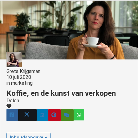
s kan de
e niet
oneren.
ieken
ische
s worden
kt om
em
tie te
Greta Krijgsman
10 juli 2020
elen over
in
marketing
drag van
Koffie, en de kunst van verkopen
zoeker op
site.
Delen
ing
ingcookies
 gebruikt
oekers te
Inhoudsopgave