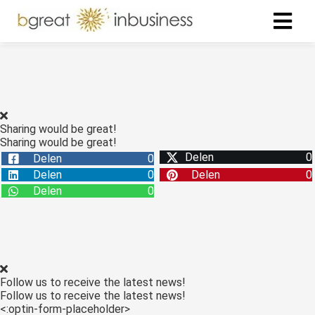
ngen
formatie
Sharing would be great!
Sharing would be great!
Delen
0
Delen
0
oneel
Delen
0
Delen
0
onele
Delen
0
s zijn
kelijk om
bsite te
ken. Ze
 gebruikt
Follow us to receive the latest news!
asisfuncties
Follow us to receive the latest news!
der deze
<:optin-form-placeholder>