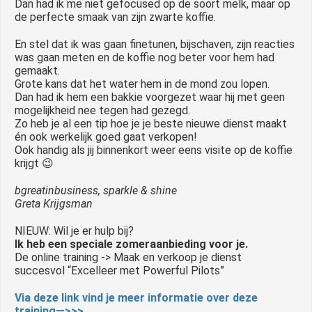
Dan had ik me niet gefocused op de soort melk, maar op
de perfecte smaak van zijn zwarte koffie.
En stel dat ik was gaan finetunen, bijschaven, zijn reacties
was gaan meten en de koffie nog beter voor hem had
gemaakt.
Grote kans dat het water hem in de mond zou lopen.
Dan had ik hem een bakkie voorgezet waar hij met geen
mogelijkheid nee tegen had gezegd.
Zo heb je al een tip hoe je je beste nieuwe dienst maakt
én ook werkelijk goed gaat verkopen!
Ook handig als jij binnenkort weer eens visite op de koffie
krijgt 😉
bgreatinbusiness, sparkle & shine
Greta Krijgsman
NIEUW: Wil je er hulp bij?
Ik heb een speciale zomeraanbieding voor je.
De online training -> Maak en verkoop je dienst
succesvol “Excelleer met Powerful Pilots”
Via deze link vind je meer informatie over deze
training—>>>