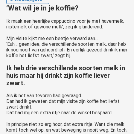
 op de
‘Wat wil je in je koffie?
e. Hierdoor
 website-
Ik maak een heerlijke cappuccino voor je met havermelk,
rijstemelk of gewone melk’, zeg ik glunderend.
ren
nte
Mijn visite kijkt me een beetje verward aan…
enties
‘Euh… geen idee, die verschillende soorten melk, daar heb
gebaseerd
ik nog nooit van gehoord joh. En eerlijk gezegd drink ik mijn
koffie het liefst zwart,’ zegt hij.
 gedrag van
ezoeker.
Ik heb drie verschillende soorten melk in
huis maar hij drinkt zijn koffie liever
zwart.
uren
Als ik het van tevoren had gevraagd.
Dan had ik geweten dat mijn visite zijn koffie het liefst
zwart drinkt.
Dat had mij een extra ritje naar de winkel bespaard.
In principe niet zo erg hoor, dat extra ritje. Want die melk
komt toch wel op, en wat beweging is nooit weg. En toch,