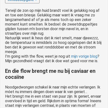
 op de
e. Hierdoor
Terwijl de zon op mijn huid brandt voel ik gelukkig nog af
en toe een briesje. Gelukkig maar want ik vraag me zo
 website-
langzamerhand af of je als mens toch op een zeker
ren
moment kunt smelten. Ik bedoel: de zweetdruppeltjes
nte
glijden tussen m’n borsten door mijn navel in, en in
straaltjes over mijn rug.
enties
Natuurlijk weet ik heus dat ik niet smelt, maar djeeezzz,
gebaseerd
de temperatuur is inmiddels zo hoog opgelopen dat ik blij
 gedrag van
ben dat ik gewoon wat ronddobber en met de stroom
ezoeker.
meega.
I’m going with the flow, weet je nog uit
mijn vorige blog
?
Mijn gezondheid vraagt dat ik doe wat goed voor me is.
uren
En die flow brengt me nu bij caviaar en
cocaïne
Noodgedwongen schakel ik naar mijn echte verlangen. Ik
móet nu immers dingen doen waar ik van geniet…
Het brengt me in een staat van puur zijn. Ik geniet, ervaar
overvloed in tijd en geld. Rijkdom in optima forma! Ineens
staat mijn verlangen centraal, in plaats van moeten of