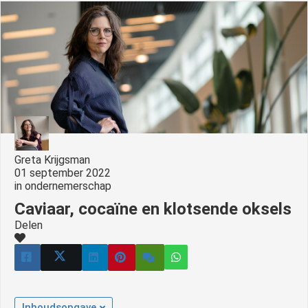
s kan de
e niet
oneren.
ieken
ische
s worden
kt om
em
tie te
Greta Krijgsman
elen over
01 september 2022
in
ondernemerschap
drag van
zoeker op
Caviaar, cocaïne en klotsende oksels
site.
Delen
ing
ingcookies
 gebruikt
oekers te
Inhoudsopgave