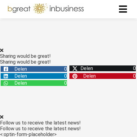
ngen
formatie
Sharing would be great!
Sharing would be great!
Delen
0
Delen
0
oneel
Delen
0
Delen
0
onele
Delen
0
s zijn
kelijk om
bsite te
ken. Ze
 gebruikt
Follow us to receive the latest news!
asisfuncties
Follow us to receive the latest news!
der deze
<:optin-form-placeholder>