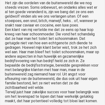
Het zijn die oordelen van de buitenwereld die we nog
steeds vrezen. Soms onbewust, en ondanks alles wat er
al ten goede veranderd is, zijn we bang dat ze ons een
geldwolf vinden als we ons verlangen uiten. Of een
stoeipoes, een snol, bitch, manwijf, heks… of, wanneer je
snakt naar caviaar en cocaïne, een luxe poes.
Een klant van mij vertelde me dat ze eens op haar kop
kreeg van haar schoonmoeder. Die vond het schandalig
dat ze haar man het toilet liet schoonmaken. Dat
getuigde niet van hoe een echtgenote zich diende te
gedragen. Hoewel mijn klant beter wist, trok ze het zich
wel aan. Haar man bleef het toilet schoonmaken, maar op
andere aspecten in hun huwelijk en gezamenlijke
bedrijfsvoering van hun bedrijf hield ze zich in. Ze
bepaalde de bedrijfsstrategie, bereidde gesprekken voor
met belangrijke klanten met haar man, maar in de
buitenwereld zag niemand haar rol. Uit angst voor
afkeuring van de buitenwereld, die dus ook uit haar eigen
familie bestond, liet ze niet weten dat ze die
zichtbaarheid wél wilde.
Terwijl juist haar zakelijke succes voor haar belangrijk was
om het levenspad te lopen dat haar werkelijk gelukkig
maakt, dat haar potentieel volledig tot bloei laat komen.