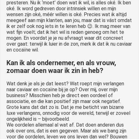
presteren. Nu ik ‘moet’ doen wat ik wil, is alles oké. Ik ben
oké. Ik word gedreven door intrinsiek willen en mijn
wensen zijn oké, méér willen is oké. Precies wat ik altijd
meegeef aan mijn klanten, aan jou, maar dat is vást omdat
ik er zelf ook nog iets in te leren heb 😉. Ik mag meer van
wat fijn voelt; dat ik het wil is reden genoeg om het te
mogen. En voordat je je nu afvraagt waar dit concreet
over gaat: terwijl ik luier in de zon, merk ik dat ik nu caviaar
en cocaïne wil.
Kan ik als ondernemer, en als vrouw,
zomaar doen waar ik zin in heb?
Wat denk je als je dat leest? Wat roept mijn verlangen
naar caviaar en cocaïne bij je op? Over mij, over mijn
business? Misschien heb je direct een oordeel of
associatie, en die kan positief zijn maar ook negatief.
Grote kans dat dat zo is. Dat je me beticht van bizarre
luxe verlangens, onnodig voor de wereld, terwijl er zoveel
ongelijkheid is – bijvoorbeeld.
We oordelen allemaal al wat af. Dat doen anderen dus
ook over ons, dat is een gegeven. Maar als we bang zijn
voor die oordelen, leven we ons leven dan wel? Bouwen