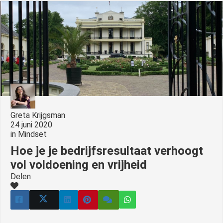
s kan de
e niet
oneren.
ieken
ische
s worden
kt om
em
tie te
Greta Krijgsman
24 juni 2020
elen over
in
Mindset
drag van
Hoe je je bedrijfsresultaat verhoogt
zoeker op
site.
vol voldoening en vrijheid
Delen
ing
ingcookies
 gebruikt
oekers te