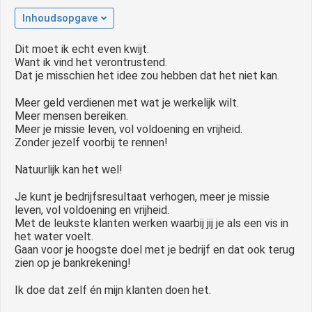
 op de
Inhoudsopgave
e. Hierdoor
 website-
Dit moet ik echt even kwijt.
Want ik vind het verontrustend.
ren
Dat je misschien het idee zou hebben dat het niet kan.
nte
enties
Meer geld verdienen met wat je werkelijk wilt.
gebaseerd
Meer mensen bereiken.
Meer je missie leven, vol voldoening en vrijheid.
 gedrag van
Zonder jezelf voorbij te rennen!
ezoeker.
Natuurlijk kan het wel!
uren
Je kunt je bedrijfsresultaat verhogen, meer je missie
leven, vol voldoening en vrijheid.
Met de leukste klanten werken waarbij jij je als een vis in
het water voelt.
Gaan voor je hoogste doel met je bedrijf en dat ook terug
zien op je bankrekening!
Ik doe dat zelf én mijn klanten doen het.