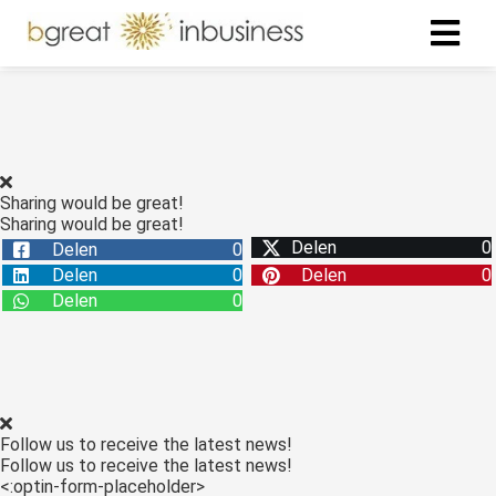
ngen
formatie
Sharing would be great!
Sharing would be great!
Delen
0
Delen
0
oneel
Delen
0
Delen
0
onele
Delen
0
s zijn
kelijk om
bsite te
ken. Ze
 gebruikt
Follow us to receive the latest news!
asisfuncties
Follow us to receive the latest news!
der deze
<:optin-form-placeholder>