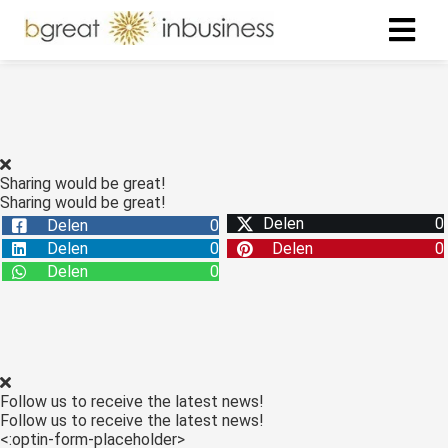
ngen
formatie
Sharing would be great!
Sharing would be great!
Delen
0
Delen
0
oneel
Delen
0
Delen
0
onele
Delen
0
s zijn
kelijk om
bsite te
ken. Ze
 gebruikt
Follow us to receive the latest news!
asisfuncties
Follow us to receive the latest news!
der deze
<:optin-form-placeholder>