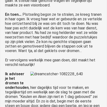
gaan. Ik stelde haar gerichte vragen en tegelijkertijd
maakte ze een visionboard.
En toen…
Plotseling begon ze te stralen, ze kreeg tranen
in haar ogen. Ik vroeg haar wat er gebeurde en ze vertelde
hoe ontzettend blij ze was om dit toch te doen. Nu was
haar pas echt duidelijk wat de kern was van haar dienst,
van haar product. Nu had ze nog helderder wat ze wilde
neerzetten met haar bedrijf waardoor de puzzelstukjes
op zijn plek vielen. Ze kon nu gerichte stappen gaan
zetten en gemotiveerd blijven de stappen ook uit te
voeren. Want tja, al dat geklets over dromen…
Er vervolgens werkelijk mee gaan doen, dát maakt het
verschil natuurlijk!
Ik adviseer
je het
dromen te
onderhouden
, hier dagelijks tijd voor te maken, en
tegelijkertijd om werkelijk aan de slag te gaan met die
dromen. “Keulen en Aken zijn niet in 1 dag gebouwd” zei
mijn moeder altijd. En zo is dat, begin met de eerste
steen en bouw door, iedere dag een beetje, en leg je een