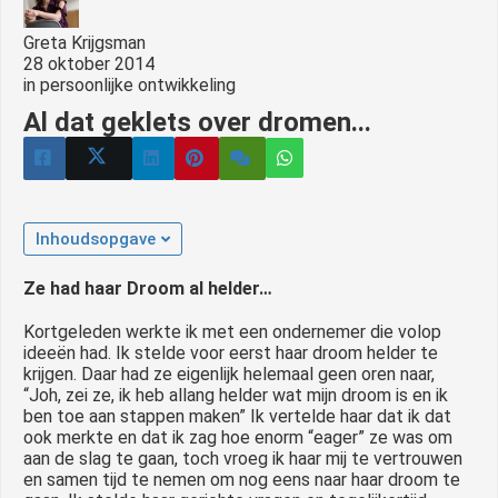
 op de
Greta Krijgsman
e. Hierdoor
28 oktober 2014
 website-
in
persoonlijke ontwikkeling
ren
Al dat geklets over dromen...
nte
enties
gebaseerd
 gedrag van
ezoeker.
Inhoudsopgave
Ze had haar Droom al helder…
uren
Kortgeleden werkte ik met een ondernemer die volop
ideeën had. Ik stelde voor eerst haar droom helder te
krijgen. Daar had ze eigenlijk helemaal geen oren naar,
“Joh, zei ze, ik heb allang helder wat mijn droom is en ik
ben toe aan stappen maken” Ik vertelde haar dat ik dat
ook merkte en dat ik zag hoe enorm “eager” ze was om
aan de slag te gaan, toch vroeg ik haar mij te vertrouwen
en samen tijd te nemen om nog eens naar haar droom te